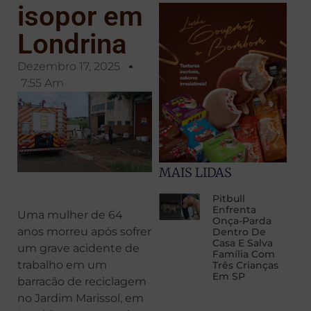
isopor em
Londrina
Dezembro 17, 2025
7:55 Am
MAIS LIDAS
Pitbull
Enfrenta
Uma mulher de 64
Onça-Parda
anos morreu após sofrer
Dentro De
Casa E Salva
um grave acidente de
Família Com
trabalho em um
Três Crianças
Em SP
barracão de reciclagem
no Jardim Marissol, em