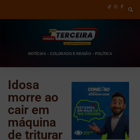
NOTÍCIAS
–
COLORADO E REGIÃO
–
POLÍTICA
Idosa
morre ao
cair em
máquina
de triturar