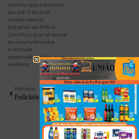
menino que era criado
por ela. O local foi
isolado para os
trabalhos da Polícia
Científica, que irá apurar
as circunstâncias e
eventuais
responsabilidades pelo
acidente.
Previous
Next
Policiais Integravam Quadrilha Que Roubava Cargas No Paraná
Três Irmãos E Amigo Morrem Esmagados Por Caminhão Que Tombou Em Rodovia