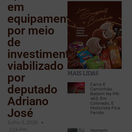
em
equipamentos
por meio
de
investimento
viabilizado
MAIS LIDAS
por
Carro E
deputado
Caminhão
Batem Na PR-
Adriano
463, Em
Colorado, E
Motorista Fica
José
Ferido
Julho 3, 2026
2:24 Pm
Homem