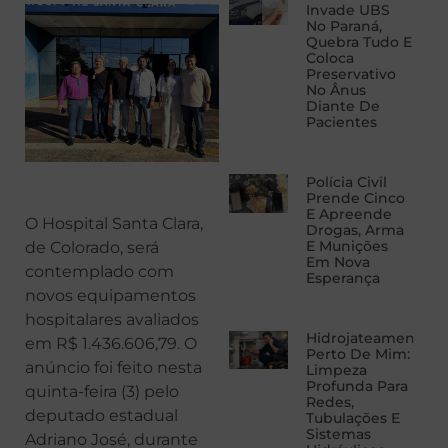
Invade UBS
No Paraná,
Quebra Tudo E
Coloca
Preservativo
No Ânus
Diante De
Pacientes
Polícia Civil
Prende Cinco
E Apreende
O Hospital Santa Clara,
Drogas, Arma
E Munições
de Colorado, será
Em Nova
contemplado com
Esperança
novos equipamentos
hospitalares avaliados
Hidrojateamento
em R$ 1.436.606,79. O
Perto De Mim:
anúncio foi feito nesta
Limpeza
Profunda Para
quinta-feira (3) pelo
Redes,
deputado estadual
Tubulações E
Sistemas
Adriano José, durante