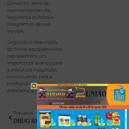
Dimartini, além de
representantes da
segurança pública e
integrantes de sua
equipe.
Segundo o deputado,
os novos equipamentos
representam um
importante avanço para
a estrutura hospitalar,
contribuindo para a
melhoria dos serviços
prestados à população.
Previous
Next
DRUG REPURPOSING — FEBENDAZOL, MEBENDAZOL E IVERMECTINA
A Armadilha Da Produtividade: Como A Cultura Do ‘sempre Ocupado’ Alimenta O Burnout