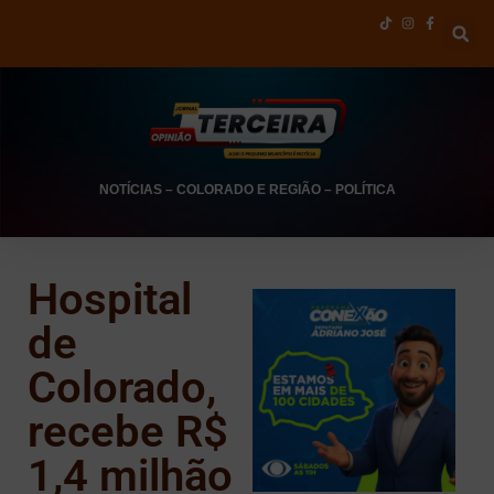
NOTÍCIAS
–
COLORADO E REGIÃO
–
POLÍTICA
Hospital
de
Colorado,
recebe R$
1,4 milhão