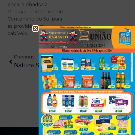
encaminhados à
Delegacia de Polícia de
Centenário do Sul para
as providências
cabíveis.
Previous
Next
Natura Simplifica Operações Com Venda Da Avon Internacional Para A Regent
Estratégia Em Brasília: Proposta De Anistia É Reformulada Para ‘PL Da Dosimetria’ Após Encontro Com Temer