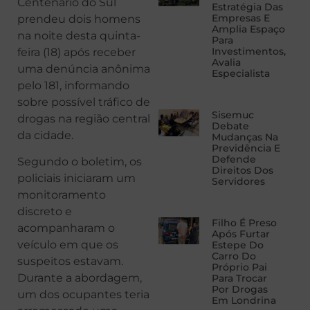
Centenário do Sul
Estratégia Das
Empresas E
prendeu dois homens
Amplia Espaço
na noite desta quinta-
Para
Investimentos,
feira (18) após receber
Avalia
uma denúncia anônima
Especialista
pelo 181, informando
sobre possível tráfico de
Sisemuc
drogas na região central
Debate
da cidade.
Mudanças Na
Previdência E
Defende
Segundo o boletim, os
Direitos Dos
policiais iniciaram um
Servidores
monitoramento
discreto e
Filho É Preso
acompanharam o
Após Furtar
veículo em que os
Estepe Do
Carro Do
suspeitos estavam.
Próprio Pai
Durante a abordagem,
Para Trocar
Por Drogas
um dos ocupantes teria
Em Londrina