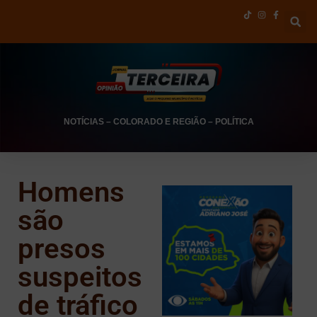
NOTÍCIAS
–
COLORADO E REGIÃO
–
POLÍTICA
Homens
são
presos
suspeitos
de tráfico