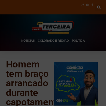
NOTÍCIAS
–
COLORADO E REGIÃO
–
POLÍTICA
Homem
tem braço
arrancado
durante
capotamento