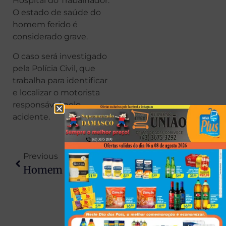
Hospital do Trabalhador.
O estado de saúde do
homem ferido é
considerado grave.
O caso será investigado
pela Polícia Civil, que
trabalha para identificar
e localizar o motorista
responsável pelo
acidente.
Previous
Next
Homem É Preso Por Tentar Subornar Policial Militar Dentro De Delegacia Em Arapongas
Incêndio Em Apartamento Mata Três Pessoas Da Mesma Família, Gato E Cachorro