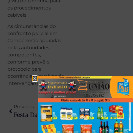
(IML) de Londrina para
os procedimentos
cabíveis.
As circunstâncias do
confronto policial em
Cambé serão apuradas
pelas autoridades
competentes,
conforme prevê o
protocolo para
ocorrências envolvendo
intervenção policial.
Previous
Next
Festa Da Seleção Termina Em Pancadaria Em Bela Vista Do Paraíso
Criança Dá Entrada Em Hospital Com Sonolência, Equipe Aciona PM E Pai Acaba Preso No PR