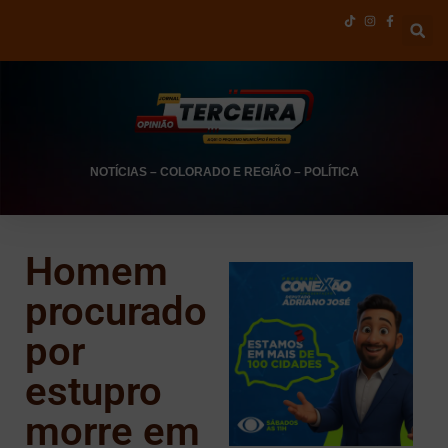
NOTÍCIAS
–
COLORADO E REGIÃO
–
POLÍTICA
Homem
procurado
por
estupro
morre em