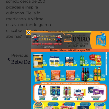
sofrido cerca de 200
picadas e inspira
cuidados. Ele já foi
medicado. A vítima
estava cortando grama
e acabou atingindo as
abelhas”, relatou.
Previous
Next
Bebê De 8 Meses Morre Asfixiada Após Mãe Tentar Protegê-La De Tiroteio No Paraná
Homem É Encontrado Em Estado Grave Com Vassoura No Ânus