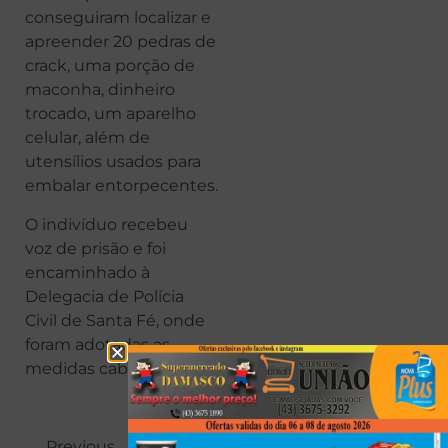
conseguiram localizar e
apreender 20 pedras de
crack, uma porção de
maconha, dinheiro
trocado, um aparelho
celular, além de
utensílios usados para
embalar entorpecentes.
O indivíduo recebeu
voz de prisão e foi
encaminhado à
Delegacia de Polícia
Civil de Santa Fé, onde
foram adotadas as
medidas cabíveis.
Previous
Next