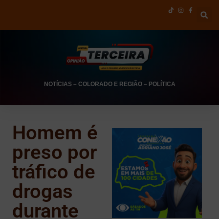
NOTÍCIAS
–
COLORADO E REGIÃO
–
POLÍTICA
Homem é
preso por
tráfico de
drogas
durante