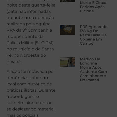
Morte E Cinco
noite desta quarta-feira
Feridos Após
Ciclone
(data não informada),
durante uma operação
realizada pela equipe
PRF Apreende
RPA da 9ª Companhia
138 Kg De
Pasta Base De
Independente da
Cocaína Em
Polícia Militar (9ª CIPM),
Cambé
no município de Santa
Fé, no Noroeste do
Médico De
Paraná.
Londrina
Morre Após
A ação foi motivada por
Acidente Com
Caminhonete
denúncias sobre um
No Paraná
local com histórico de
práticas ilícitas. Durante
a abordagem, o
suspeito ainda tentou
se desfazer do material,
mas os policiais