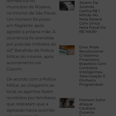
doméstica no
Jovem De
Juranda
município de Rosana,
Ganha R$ 1
no interior de São Paulo.
Milhão No
Nota Paraná
Um homem foi preso
Com Única
em flagrante após
Nota Fiscal De
R$ 149,90
agredir a própria mãe. A
ocorrência foi atendida
por policiais militares do
Drex Pode
42º Batalhão de Polícia
Revolucionar
O Sistema
Militar do Interior, após
Financeiro
acionamento via
Brasileiro Com
Contratos
Copom.
Inteligentes,
Tokenização E
De acordo com a Polícia
Dinheiro
Programável
Militar, ao chegarem ao
local, os agentes foram
recebidos por familiares,
Homem Sofre
que relataram que a
Ataque
Cardíaco
agressão havia ocorrido
Durante