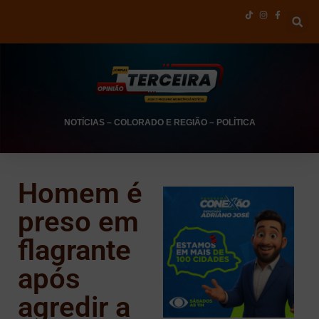
NOTÍCIAS
–
COLORADO E REGIÃO
–
POLÍTICA
Homem é
preso em
flagrante
após
agredir a