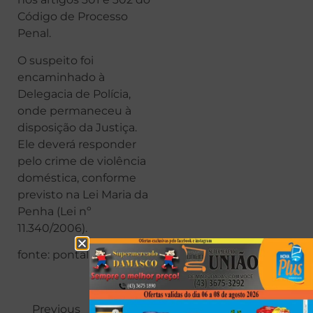
Código de Processo
Penal.
O suspeito foi
encaminhado à
Delegacia de Polícia,
onde permaneceu à
disposição da Justiça.
Ele deverá responder
pelo crime de violência
doméstica, conforme
previsto na Lei Maria da
Penha (Lei nº
11.340/2006).
fonte: pontal news
Previous
Next