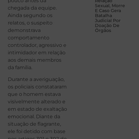
pouco antes da
Relação
Sexual, Morre
chegada da equipe.
E Caso Gera
Ainda segundo os
Batalha
Judicial Por
relatos, o suspeito
Doação De
demonstrava
Órgãos
comportamento
controlador, agressivo e
intimidador em relação
aos demais membros
da família.
Durante a averiguação,
os policiais constataram
que o homem estava
visivelmente alterado e
em estado de exaltação
emocional. Diante da
situação de flagrante,
ele foi detido com base
nos artigos 301 e 302 do