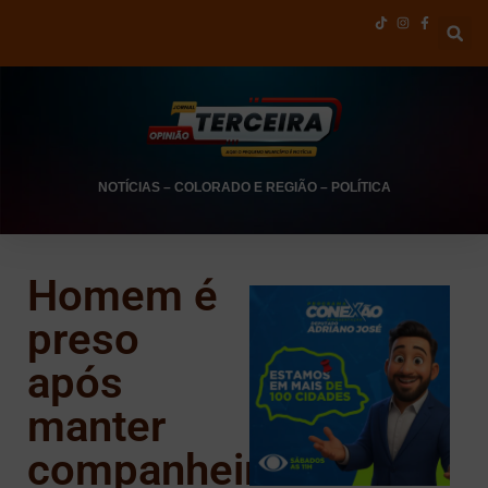
NOTÍCIAS
–
COLORADO E REGIÃO
–
POLÍTICA
Homem é
preso
após
manter
companheira