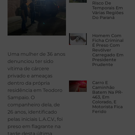
Risco De
Temporais Em
Várias Regiões
Do Paraná
Homem Com
Ficha Criminal
É Preso Com
Revólver
Uma mulher de 36 anos
Carregado Em
Presidente
denunciou ter sido
Prudente
vítima de cárcere
privado e ameaças
Carro E
dentro da própria
Caminhão
residência em Teodoro
Batem Na PR-
463, Em
Sampaio. O
Colorado, E
companheiro dela, de
Motorista Fica
Ferido
26 anos, identificado
pelas iniciais L.A.C.V., foi
preso em flagrante na
tarde desta última