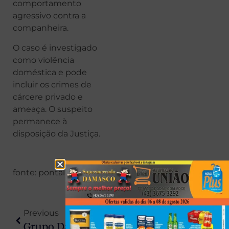
comportamento
agressivo contra a
companheira.
O caso é investigado
como violência
doméstica e pode
incluir os crimes de
cárcere privado e
ameaça. O suspeito
permanece à
disposição da Justiça.
fonte: pontal news
Previous
Next
Grupo Da Melhor Idade De Paranapoema Participa De Passeio Ecológico Em Teodoro Sampaio
Motorista Morre Após Perder Controle E Capotar Veículo Na PR-464, Em Inajá