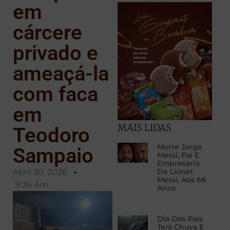
em
cárcere
privado e
ameaçá-la
com faca
em
MAIS LIDAS
Teodoro
Morre Jorge
Sampaio
Messi, Pai E
Empresário
De Lionel
Abril 30, 2026
Messi, Aos 68
9:26 Am
Anos
Dia Dos Pais
Terá Chuva E