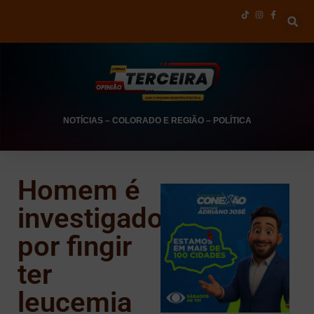
NOTÍCIAS
–
COLORADO E REGIÃO
–
POLÍTICA
Homem é
investigado
por fingir
ter
leucemia