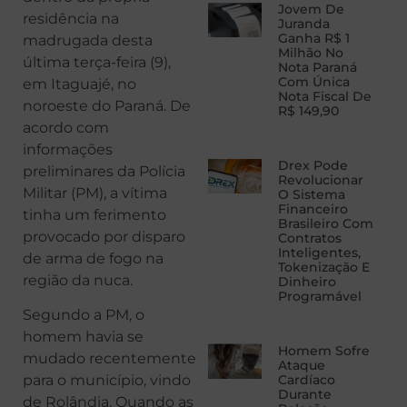
Jovem De
residência na
Juranda
Ganha R$ 1
madrugada desta
Milhão No
última terça-feira (9),
Nota Paraná
Com Única
em Itaguajé, no
Nota Fiscal De
noroeste do Paraná. De
R$ 149,90
acordo com
informações
Drex Pode
preliminares da Polícia
Revolucionar
Militar (PM), a vítima
O Sistema
Financeiro
tinha um ferimento
Brasileiro Com
provocado por disparo
Contratos
Inteligentes,
de arma de fogo na
Tokenização E
região da nuca.
Dinheiro
Programável
Segundo a PM, o
homem havia se
Homem Sofre
mudado recentemente
Ataque
para o município, vindo
Cardíaco
Durante
de Rolândia. Quando as