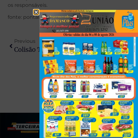
os responsáveis.
fonte: pontal News
Previous
Next
Colisão Traseira Na PR-090 Deixa Ciclista Morto Em Alvorada Do Sul
Câmara Aprova PL Da Dosimetria, Que Reduz Penas De Condenados Pelos Atos De 8 De Janeiro
(43) 991545950