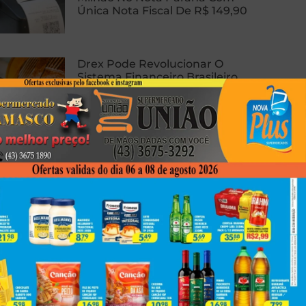
Única Nota Fiscal De R$ 149,90
Drex Pode Revolucionar O
Sistema Financeiro Brasileiro
Com Contratos Inteligentes,
Tokenização E Dinheiro
Programável
Homem Sofre Ataque Cardíaco
Durante Relação Sexual, Morre E
Caso Gera Batalha Judicial Por
Doação De Órgãos