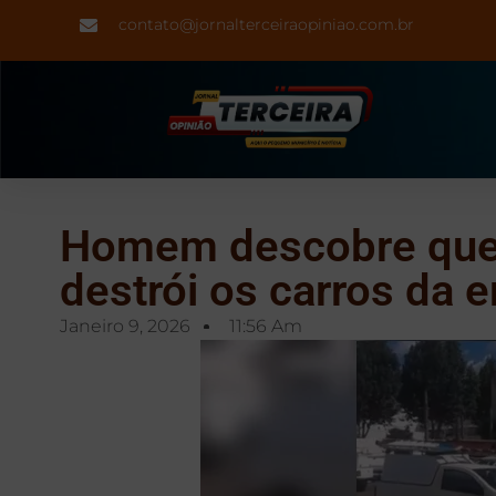
contato@jornalterceiraopiniao.com.br
Homem descobre que 
destrói os carros da 
Janeiro 9, 2026
11:56 Am