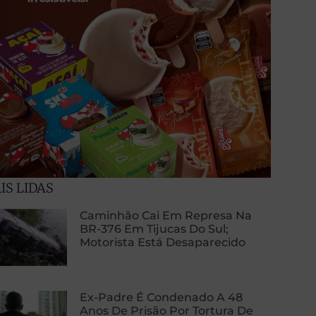
IS LIDAS
Caminhão Cai Em Represa Na
BR-376 Em Tijucas Do Sul;
Motorista Está Desaparecido
Ex-Padre É Condenado A 48
Anos De Prisão Por Tortura De