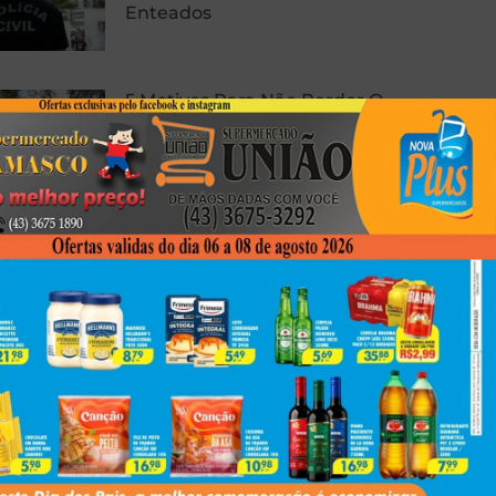
Enteados
5 Motivos Para Não Perder O
LENDAA 2026, Festival Que Une
Música Eletrônica E Natureza
Em Morretes
Motorista Morre Após Sofrer Mal
Súbito Na BR-376, No Paraná
Next