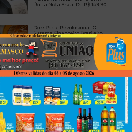
Única Nota Fiscal De R$ 149,90
Drex Pode Revolucionar O
Sistema Financeiro Brasileiro
Com Contratos Inteligentes,
Tokenização E Dinheiro
Programável
Homem Sofre Ataque Cardíaco
Durante Relação Sexual, Morre E
Caso Gera Batalha Judicial Por
Doação De Órgãos