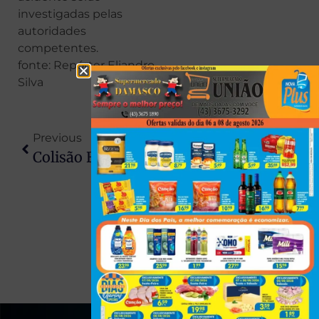
investigadas pelas
autoridades
competentes.
fonte: Repórter Eliandro
Silva
Previous
Next
Colisão Entre Carro E Motocicleta Elétrica Deixa Dois Adolescentes Feridos Em Jaguapitã
Homem Invade Casa, Entra Em Luta Com Morador E Morre Após Ser Contido Em Sarandi