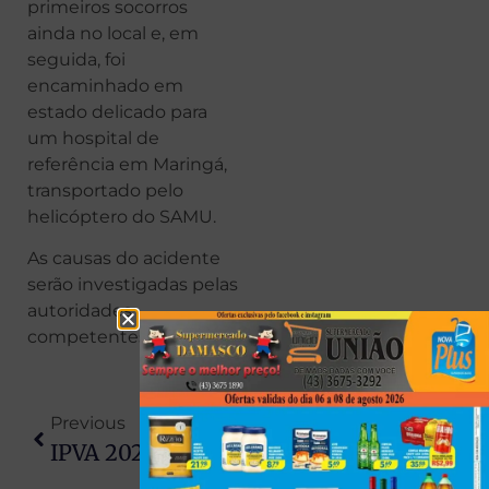
primeiros socorros
ainda no local e, em
seguida, foi
encaminhado em
estado delicado para
um hospital de
referência em Maringá,
transportado pelo
helicóptero do SAMU.
As causas do acidente
serão investigadas pelas
autoridades
competentes.
Previous
Next
IPVA 2026: Última Parcela Para Placas 3 E 4 Vence Nesta Terça-Feira (12)
Santa Fé: Operação Do Gaeco Acaba Com Uma Pessoa Presa E Um Policial Militar Alvo De Busca E Apreensão