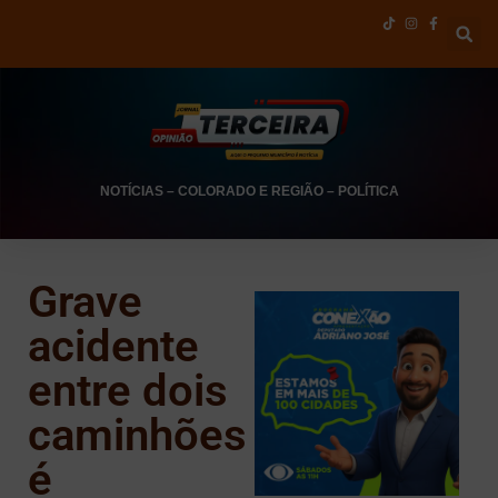
NOTÍCIAS
–
COLORADO E REGIÃO
–
POLÍTICA
Grave
acidente
entre dois
caminhões
é