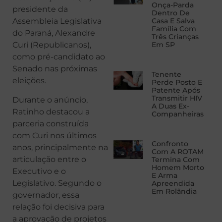
Onça-Parda
presidente da
Dentro De
Casa E Salva
Assembleia Legislativa
Família Com
do Paraná, Alexandre
Três Crianças
Em SP
Curi (Republicanos),
como pré-candidato ao
Senado nas próximas
Tenente
eleições.
Perde Posto E
Patente Após
Transmitir HIV
Durante o anúncio,
A Duas Ex-
Ratinho destacou a
Companheiras
parceria construída
com Curi nos últimos
Confronto
anos, principalmente na
Com A ROTAM
articulação entre o
Termina Com
Homem Morto
Executivo e o
E Arma
Legislativo. Segundo o
Apreendida
Em Rolândia
governador, essa
relação foi decisiva para
a aprovação de projetos