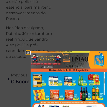
a união política é
essencial para manter o
desenvolvimento do
Paraná.
No vídeo divulgado,
Ratinho Júnior também
reafirmou que Sandro
Alex (PSD) é pré-
candidato ao governo
do estado.
Previous
Next
O Boom Do Cenário De ESports No Brasil Será Avaliado Em Evento Em São Paulo
Polícia Apreende Quase Meia Tonelada De Skunk Em Maringá