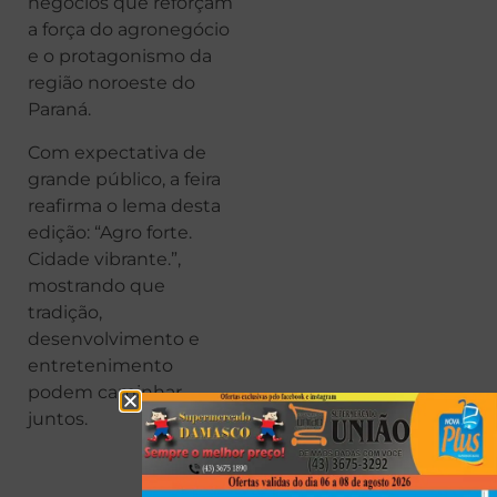
negócios que reforçam
a força do agronegócio
e o protagonismo da
região noroeste do
Paraná.
Com expectativa de
grande público, a feira
reafirma o lema desta
edição: “Agro forte.
Cidade vibrante.”,
mostrando que
tradição,
desenvolvimento e
entretenimento
podem caminhar
juntos.