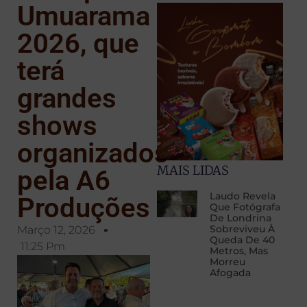
Umuarama
2026, que
terá
grandes
shows
organizados
MAIS LIDAS
pela A6
Laudo Revela
Produções
Que Fotógrafa
De Londrina
Sobreviveu À
Março 12, 2026
Queda De 40
11:25 Pm
Metros, Mas
Morreu
Afogada