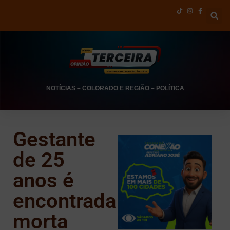
NOTÍCIAS
–
COLORADO E REGIÃO
–
POLÍTICA
Gestante
de 25
anos é
encontrada
morta