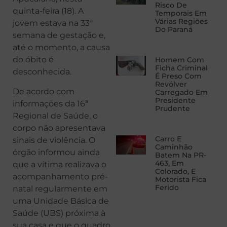
Risco De
quinta-feira (18). A
Temporais Em
Várias Regiões
jovem estava na 33ª
Do Paraná
semana de gestação e,
até o momento, a causa
do óbito é
Homem Com
Ficha Criminal
desconhecida.
É Preso Com
Revólver
De acordo com
Carregado Em
Presidente
informações da 16ª
Prudente
Regional de Saúde, o
corpo não apresentava
Carro E
sinais de violência. O
Caminhão
órgão informou ainda
Batem Na PR-
463, Em
que a vítima realizava o
Colorado, E
acompanhamento pré-
Motorista Fica
Ferido
natal regularmente em
uma Unidade Básica de
Saúde (UBS) próxima à
sua casa e que o quadro