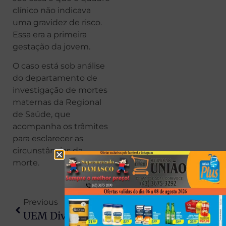
clínico não indicava
uma gravidez de risco.
Essa era a primeira
gestação da jovem.
O caso está sob análise
do departamento de
investigação de mortes
maternas da Regional
de Saúde, que
acompanha os trâmites
para esclarecer as
circunstâncias da
morte.
Previous
Next
UEM Divulga Lista De Aprovados No Vestibular De Verão Nesta Sexta-Feira
Filho De 20 Anos Mata Pai E Diz Que Agiu Para Proteger A Mãe De Agressões