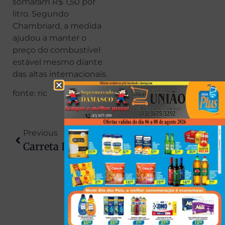
somaram R$ 1,50 por
litro. Segundo
Chambriard, a medida
ajudou a manter o
preço do combustível
estável mesmo diante
das altas internacionais.
fonte: ric
Previous
Next
Carreta Invade Calçadão No Centro De Colorado E Provoca Susto Em Moradores
Homem É Preso Com Cadeira De Rodas Furtada De UPA Em Londrina