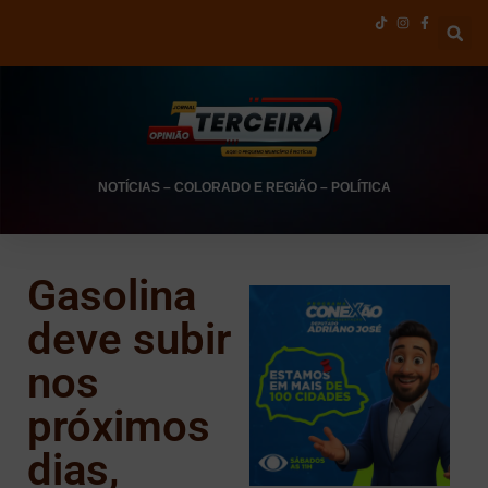
NOTÍCIAS
–
COLORADO E REGIÃO
–
POLÍTICA
Gasolina
deve subir
nos
próximos
dias,