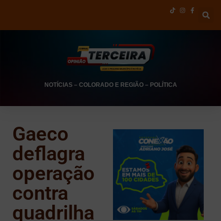
NOTÍCIAS
–
COLORADO E REGIÃO
–
POLÍTICA
Gaeco
deflagra
operação
contra
quadrilha