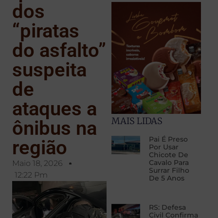
dos
“piratas
do asfalto”
suspeita
de
ataques a
MAIS LIDAS
ônibus na
Pai É Preso
região
Por Usar
Chicote De
Cavalo Para
Maio 18, 2026
Surrar Filho
12:22 Pm
De 5 Anos
RS: Defesa
Civil Confirma