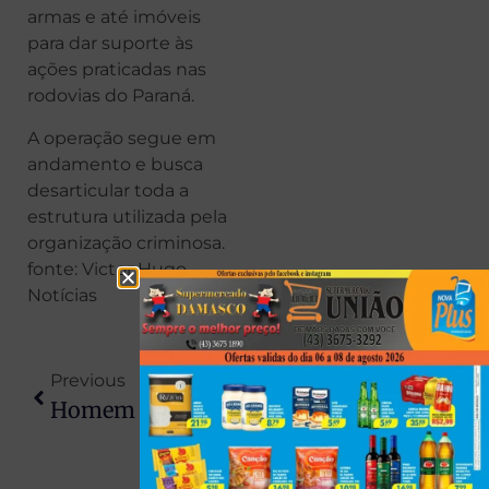
armas e até imóveis
para dar suporte às
ações praticadas nas
rodovias do Paraná.
A operação segue em
andamento e busca
desarticular toda a
estrutura utilizada pela
organização criminosa.
fonte: Victor Hugo
Notícias
Previous
Next
Homem É Encontrado Nu, Amarrado E Brutalmente Espancado Após Passar A Noite Ao Relento Em Londrina
Após Temporais, Massa De Ar Polar Avança No Paraná, Derruba Temperaturas E Pode Provocar Geada