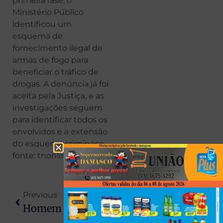
primeira fase, o
Ministério Público
identificou um
esquema de
fornecimento ilegal de
armas de fogo para
beneficiar o tráfico de
drogas. A denúncia já foi
aceita pela Justiça, e as
investigações seguem
para identificar todos os
envolvidos e a extensão
do esquema criminoso.
fonte: tnonline
Previous
Next
Homem É Encontrado Morto Com Marcas De Facadas Nos Fundos De Chácara Em Marialva
Como Conversar Com Alguém Que Está Passando Por Sofrimento Emocional