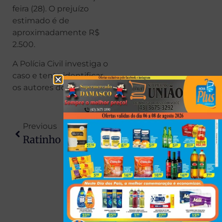
feira (28). O prejuízo
estimado é de
aproximadamente R$
2.500.
A Polícia Civil investiga o
caso e tenta identificar
os autores do furto.
Previous
Next
Ratinho Junior Celebra Cotação Para Presidência E Destaca Avanços No Paraná
Nvidia E Departamento De Energia Dos EUA Unem Forças Para Impulsionar Supercomputadores De IA