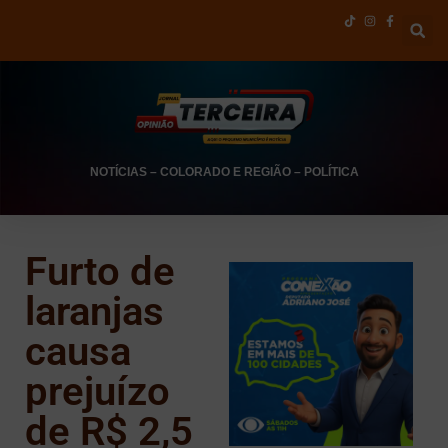
NOTÍCIAS
–
COLORADO E REGIÃO
–
POLÍTICA
Furto de
laranjas
causa
prejuízo
de R$ 2,5