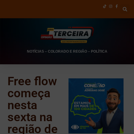
NOTÍCIAS
–
COLORADO E REGIÃO
–
POLÍTICA
Free flow
começa
nesta
sexta na
região de