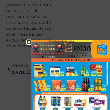
passagem: o motorista
que cruzar os dois
pórticos operados no
mesmo sentido, dentro
de um intervalo de até
duas horas, pagará
exclusivamente o valor
do primeiro pórtico.
Previous
Next
Jovem É Atropelada Durante Travessia Em Faixa De Pedestre Em Londrina
Dupla É Detida Após Roubo A Residência Em Presidente Prudente