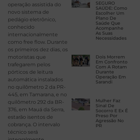
SEGURO
operação assistida do
SAÚDE: Como
novo sistema de
Escolher Um
Plano De
pedágio eletrônico,
Saúde Que
conhecido
Acompanhe
As Suas
internacionalmente
Necessidades
como free flow. Durante
os primeiros dez dias, os
motoristas que
Dois Morrem
Em Confronto
trafegarem pelos
Com A Rotam
pórticos de leitura
Durante
Operação Em
automática instalados
Sarandi
no quilômetro 2 da PR-
445, em Tamarana, e no
Mulher Faz
quilômetro 292 da BR-
Sinal De
376, em Mauá da Serra,
Socorro E Ex É
Preso Por
estarão isentos de
Agressão No
cobrança. O intervalo
PR
técnico será
integralmente