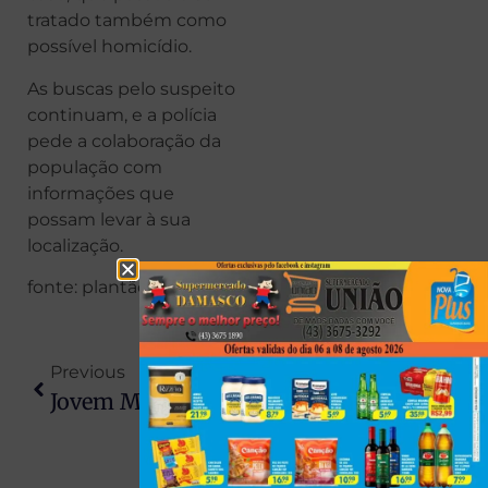
tratado também como
possível homicídio.
As buscas pelo suspeito
continuam, e a polícia
pede a colaboração da
população com
informações que
possam levar à sua
localização.
fonte: plantão Maringá
Previous
Next
Jovem Morre Eletrocutado Durante Colheita De Pinhão Na Serra Catarinense
Acidente Grave Interdita Ponte Para O Paraguai E Provoca Horas De Congestionamento Em Guaíra