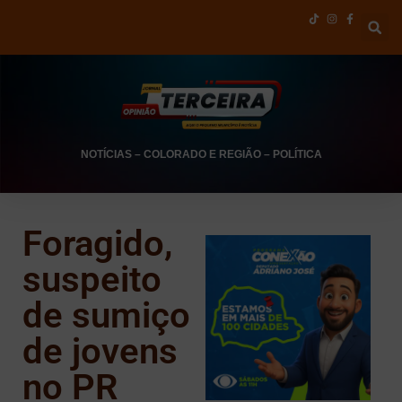
NOTÍCIAS
–
COLORADO E REGIÃO
–
POLÍTICA
Foragido,
suspeito
de sumiço
de jovens
no PR