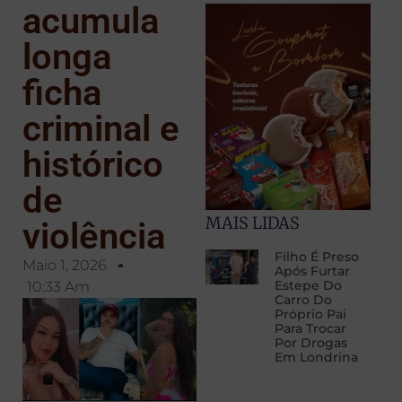
acumula
longa
ficha
criminal e
histórico
de
MAIS LIDAS
violência
Filho É Preso
Maio 1, 2026
Após Furtar
Estepe Do
10:33 Am
Carro Do
Próprio Pai
Para Trocar
Por Drogas
Em Londrina