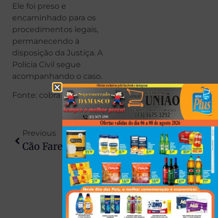
Ele foi preso e
encaminhado para os
procedimentos legais,
permanecendo à
disposição da Justiça. A
Polícia Civil segue
acompanhando o caso.
Fonte: cobra news
Previous
Next
Cão Farejador Revela Esconderijo Milionário E Polícia Encontra 76 Kg De Crack Em SUV Em Doutor Camargo
Recém-Saído Da Prisão, Homem Investigado Por Latrocínio Sofre Descarga Elétrica E Cai De Telhado Ao Tentar Cometer Furto Em Maringá