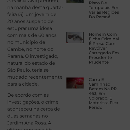
A Polícia Civil prendeu,
Risco De
na manhã desta quarta-
Temporais Em
Várias Regiões
feira (3), um jovem de
Do Paraná
20 anos suspeito de
estuprar uma idosa
Homem Com
com mais de 60 anos
Ficha Criminal
no município de
É Preso Com
Revólver
Cambé, no norte do
Carregado Em
Paraná. O investigado,
Presidente
Prudente
natural do estado de
São Paulo, teria se
mudado recentemente
Carro E
para a cidade.
Caminhão
Batem Na PR-
463, Em
De acordo com as
Colorado, E
investigações, o crime
Motorista Fica
Ferido
aconteceu há cerca de
duas semanas no
Jardim Ana Rosa. A
vítima, que recolhia