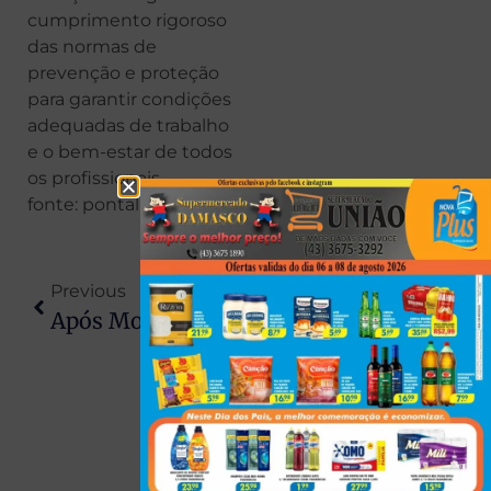
cumprimento rigoroso
das normas de
prevenção e proteção
para garantir condições
adequadas de trabalho
e o bem-estar de todos
os profissionais.
fonte: pontal news
Previous
Next
Após Morte Do Marido Em Acidente, Mulher É Encontrada Degolada Dentro De Residência
Antidepressivo É Encontrado No Cérebro De Tubarões No Litoral Do Rio E Acende Alerta Ambiental