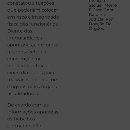
Relação
constatou situações
Sexual, Morre
que poderiam colocar
E Caso Gera
Batalha
em risco a integridade
Judicial Por
física dos funcionários.
Doação De
Órgãos
Diante das
irregularidades
apontadas, a empresa
responsável pela
construção foi
notificada e terá até
cinco dias úteis para
realizar as adequações
exigidas pelos órgãos
fiscalizadores.
De acordo com as
informações apuradas,
os trabalhos
permanecerão