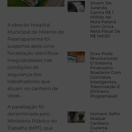
Jovem De
Juranda
Ganha R$ 1
Milhão No
Nota Paraná
A obra do Hospital
Com Única
Nota Fiscal De
Municipal de Mirante do
R$ 149,90
Paranapanema foi
suspensa após uma
fiscalização identificar
Drex Pode
Revolucionar
irregularidades nas
O Sistema
condições de
Financeiro
Brasileiro Com
segurança dos
Contratos
trabalhadores que
Inteligentes,
Tokenização E
atuam no canteiro de
Dinheiro
obras.
Programável
A paralisação foi
determinada pelo
Homem Sofre
Ataque
Ministério Público do
Cardíaco
Trabalho (MPT), que
Durante