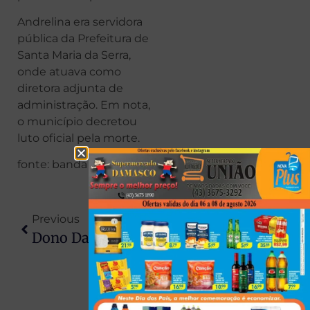
Andrelina era servidora
pública da Prefeitura de
Santa Maria da Serra,
onde atuava como
diretora adjunta de
administração. Em nota,
o município decretou
luto oficial pela morte.
fonte: banda b
Previous
Next
Dono Da Choquei É Preso Em Operação Da PF Que Investiga Esquema Bilionário De Lavagem De Dinheiro
Alunos Passam A Avaliar Merenda Em Escolas Estaduais Do Paraná