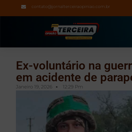
contato@jornalterceiraopiniao.com.br
Ex-voluntário na guer
em acidente de parape
Janeiro 19, 2026
12:29 Pm