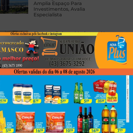
Amplia Espaço Para
Investimentos, Avalia
Especialista
Sisemuc Debate Mudanças Na
Previdência E Defende Direitos
Dos Servidores
Filho É Preso Após Furtar Estepe
Do Carro Do Próprio Pai Para
Trocar Por Drogas Em Londrina
Next