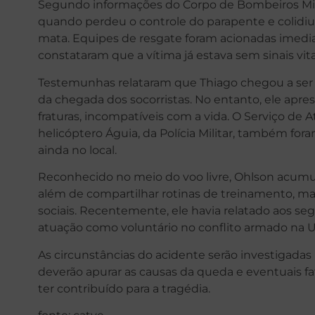
Segundo informações do Corpo de Bombeiros Milit
quando perdeu o controle do parapente e colidi
mata. Equipes de resgate foram acionadas imedi
constataram que a vítima já estava sem sinais vita
Testemunhas relataram que Thiago chegou a ser 
da chegada dos socorristas. No entanto, ele apre
fraturas, incompatíveis com a vida. O Serviço d
helicóptero Águia, da Polícia Militar, também for
ainda no local.
Reconhecido no meio do voo livre, Ohlson acumul
além de compartilhar rotinas de treinamento, m
sociais. Recentemente, ele havia relatado aos se
atuação como voluntário no conflito armado na U
As circunstâncias do acidente serão investigada
deverão apurar as causas da queda e eventuais f
ter contribuído para a tragédia.