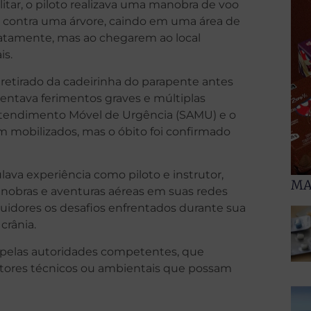
ar, o piloto realizava uma manobra de voo
u contra uma árvore, caindo em uma área de
atamente, mas ao chegarem ao local
is.
retirado da cadeirinha do parapente antes
sentava ferimentos graves e múltiplas
e Atendimento Móvel de Urgência (SAMU) e o
am mobilizados, mas o óbito foi confirmado
ava experiência como piloto e instrutor,
MA
anobras e aventuras aéreas em suas redes
guidores os desafios enfrentados durante sua
crânia.
s pelas autoridades competentes, que
atores técnicos ou ambientais que possam