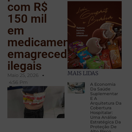
com R$
150 mil
em
medicamentos
emagrecedores
ilegais
MAIS LIDAS
Maio 25, 2026
4:56 Pm
A Economia
Da Saúde
Suplementar
E A
Arquitetura Da
Cobertura
Hospitalar:
Uma Análise
Estratégica Da
Proteção De
Alto Risco