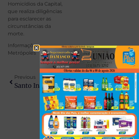
Homicídios da Capital,
que realiza diligências
para esclarecer as
circunstâncias da
morte.
Informações:
Metrópoles
Previous
Next
Santo Inácio Se Prepara Para Festa Do Trabalhador Com Show De Hugo & Tiago
Morte De Menina De 6 Anos Em Acidente Com Caminhão Gera Comoção No PR