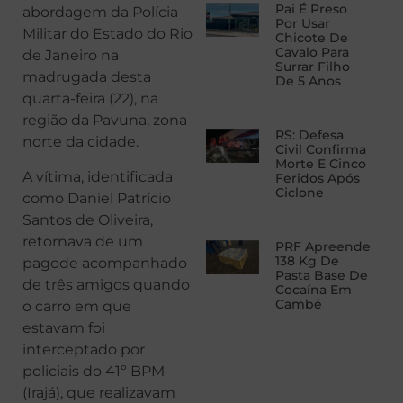
Pai É Preso
abordagem da Polícia
Por Usar
Militar do Estado do Rio
Chicote De
Cavalo Para
de Janeiro na
Surrar Filho
madrugada desta
De 5 Anos
quarta-feira (22), na
região da Pavuna, zona
RS: Defesa
norte da cidade.
Civil Confirma
Morte E Cinco
A vítima, identificada
Feridos Após
Ciclone
como Daniel Patrício
Santos de Oliveira,
retornava de um
PRF Apreende
138 Kg De
pagode acompanhado
Pasta Base De
de três amigos quando
Cocaína Em
Cambé
o carro em que
estavam foi
interceptado por
policiais do 41º BPM
(Irajá), que realizavam