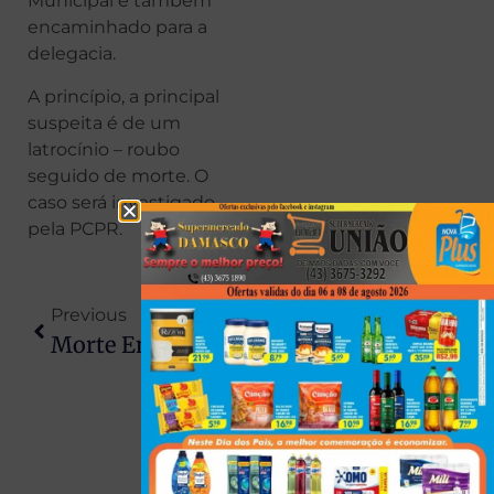
Municipal e também
encaminhado para a
delegacia.
A princípio, a principal
suspeita é de um
latrocínio – roubo
seguido de morte. O
caso será investigado
pela PCPR.
Previous
Next
Morte Em Academia De Londrina: Advogada Diz Que Suspeito Estava Sob Efeito De Remédio
Processo Seletivo Da Prefeitura De Santa Fé Tem Vagas Com Salários Acima De R$ 4 Mil