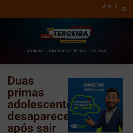
NOTÍCIAS
–
COLORADO E REGIÃO
–
POLÍTICA
Duas
primas
adolescentes
desaparecem
após sair