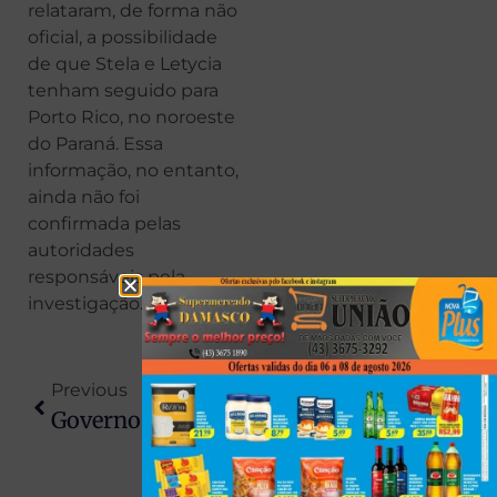
relataram, de forma não
oficial, a possibilidade
de que Stela e Letycia
tenham seguido para
Porto Rico, no noroeste
do Paraná. Essa
informação, no entanto,
ainda não foi
confirmada pelas
autoridades
responsáveis pela
investigação.
Previous
Next
Governo Suspende 3,4 Milhões De Multas Por Evasão De Pedágio ‘free Flow’
DJ É Agredido No Dia Do Próprio Aniversário Após Ser Confundido Com Ladrão