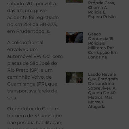
Própria Casa,
sábado (20), por volta
Chama A
das 4h, um grave
Polícia E
Espera Prisão
acidente foi registrado
no km 259 da BR-373,
em Prudentópolis.
Gaeco
Denuncia 15
A colisão frontal
Policiais
Militares Por
envolveu um
Corrupção Em
automóvel VW Gol, com
Londrina
placas de São José do
Rio Preto (SP), e um
Laudo Revela
caminhão Volvo, de
Que Fotógrafa
De Londrina
Guamiranga (PR), que
Sobreviveu À
transportava farelo de
Queda De 40
Metros, Mas
soja.
Morreu
Afogada
O condutor do Gol, um
homem de 33 anos que
não possuía habilitação,