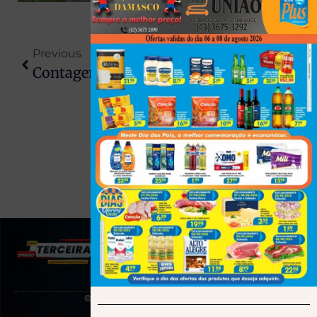
Previous
Next
Contagem Regressiva Para O Santo Inácio Rodeio Show 2025; Expectativa De Recorde De Público
Zelensky E Trump Se Encontram Na ONU Em Meio A Escalada Da Guerra Na Ucrânia
(43) 991545950
© 2025 Todos os direitos reservados