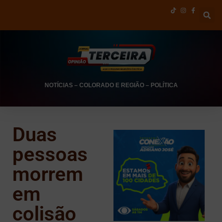
NOTÍCIAS
–
COLORADO E REGIÃO
–
POLÍTICA
Duas
pessoas
morrem
em
colisão