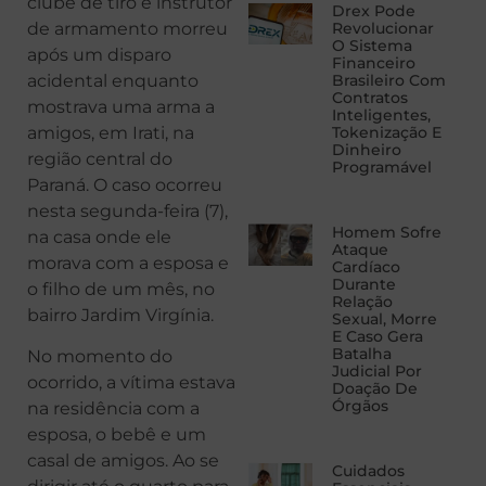
clube de tiro e instrutor
Drex Pode
de armamento morreu
Revolucionar
O Sistema
após um disparo
Financeiro
acidental enquanto
Brasileiro Com
Contratos
mostrava uma arma a
Inteligentes,
amigos, em Irati, na
Tokenização E
Dinheiro
região central do
Programável
Paraná. O caso ocorreu
nesta segunda-feira (7),
Homem Sofre
na casa onde ele
Ataque
morava com a esposa e
Cardíaco
Durante
o filho de um mês, no
Relação
bairro Jardim Virgínia.
Sexual, Morre
E Caso Gera
Batalha
No momento do
Judicial Por
ocorrido, a vítima estava
Doação De
Órgãos
na residência com a
esposa, o bebê e um
casal de amigos. Ao se
Cuidados