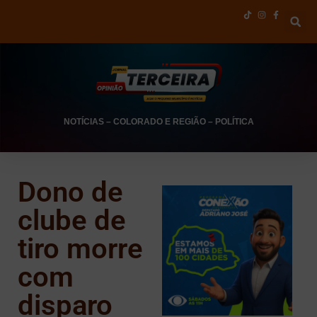
NOTÍCIAS
–
COLORADO E REGIÃO
–
POLÍTICA
Dono de
clube de
tiro morre
com
disparo