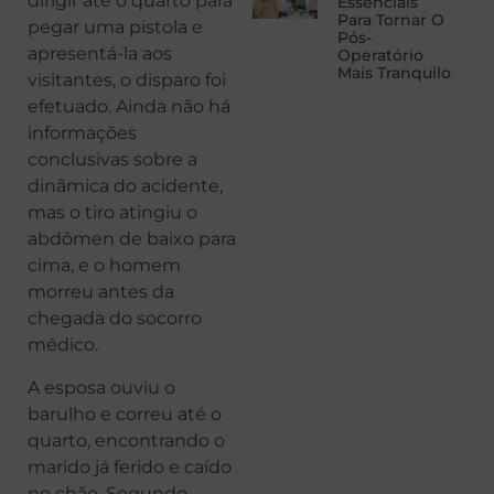
dirigir até o quarto para
Essenciais
Para Tornar O
pegar uma pistola e
Pós-
apresentá-la aos
Operatório
Mais Tranquilo
visitantes, o disparo foi
efetuado. Ainda não há
informações
conclusivas sobre a
dinâmica do acidente,
mas o tiro atingiu o
abdômen de baixo para
cima, e o homem
morreu antes da
chegada do socorro
médico.
A esposa ouviu o
barulho e correu até o
quarto, encontrando o
marido já ferido e caído
no chão. Segundo