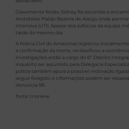
borracheiro.
Gravemente ferido, Sidney foi socorrido e encami
Aristóteles Platão Bezerra de Araújo, onde perm
Intensiva (UTI). Apesar dos esforços da equipe mé
tarde do mesmo dia.
A Polícia Civil do Amazonas registrou inicialment
a confirmação da morte, reclassificou a ocorrên
investigações estão a cargo do 6º Distrito Integra
inquérito ser assumido pela Delegacia Especiali
polícia também apura a possível motivação ligada à
segue foragido, e informações podem ser repass
denúncia 181.
fonte: tnonline