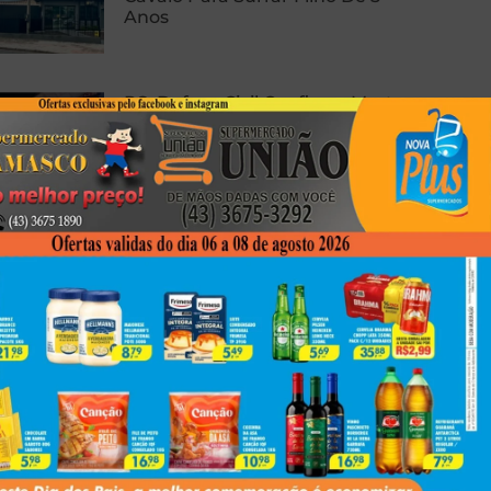
Anos
RS: Defesa Civil Confirma Morte
E Cinco Feridos Após Ciclone
PRF Apreende 138 Kg De Pasta
Base De Cocaína Em Cambé
Next