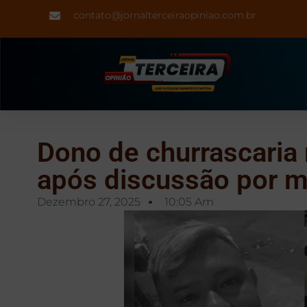
contato@jornalterceiraopiniao.com.br
Dono de churrascaria
após discussão por m
Dezembro 27, 2025
10:05 Am