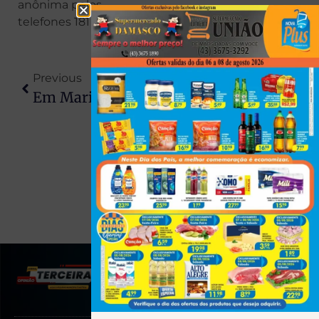
anônima pelos
telefones 181 ou 190.
Previous
Next
Em Maringá, Polícia Federal Incinera Mais De 5 Toneladas De Drogas Apreendidas Em Operações Contra O Tráfico
Mistério Em Cambé: Mulher De 42 Anos Desaparece Após Sair Para Procurar Emprego
(43) 991545950