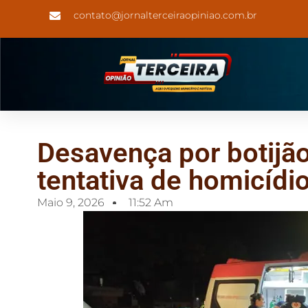
contato@jornalterceiraopiniao.com.br
Desavença por botijã
tentativa de homicíd
Maio 9, 2026
11:52 Am