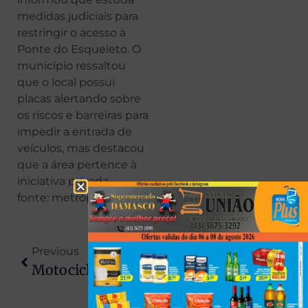
medidas judiciais para
restringir o acesso à
Ponte do Esqueleto. O
município ressaltou
que o local possui
placas alertando sobre
os riscos e barreiras para
impedir a entrada de
veículos, mas destacou
que a área pertence à
iniciativa privada.
fonte: metrópoles
Previous
Next
Motociclista Sem CNH E Com Sinais De Embriaguez Bate Em Viatura Da PM Na Região
T-Cross Capota Após Colisão Traseira Com Corolla Na PR-323, Em Umuarama