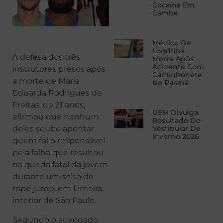
Cocaína Em
Cambé
Médico De
Londrina
A defesa dos três
Morre Após
Acidente Com
instrutores presos após
Caminhonete
a morte de Maria
No Paraná
Eduarda Rodrigues de
Freitas, de 21 anos,
UEM Divulga
afirmou que nenhum
Resultado Do
deles soube apontar
Vestibular De
Inverno 2026
quem foi o responsável
pela falha que resultou
na queda fatal da jovem
durante um salto de
rope jump, em Limeira,
interior de São Paulo.
Segundo o advogado