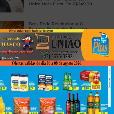
Única Nota Fiscal De R$ 149,90
Drex Pode Revolucionar O
Sistema Financeiro Brasileiro
Com Contratos Inteligentes,
Tokenização E Dinheiro
Programável
Homem Sofre Ataque Cardíaco
Durante Relação Sexual, Morre E
Caso Gera Batalha Judicial Por
Doação De Órgãos