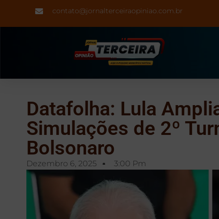
contato@jornalterceiraopiniao.com.br
Datafolha: Lula Ampl
Simulações de 2º Turn
Bolsonaro
Dezembro 6, 2025
3:00 Pm