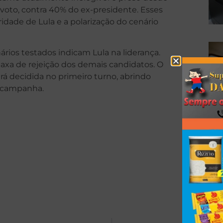
voto, contra 40% do ex-presidente. Esses
dade de Lula e a polarização do cenário
rios testados indicam Lula na liderança.
 taxa de rejeição dos demais candidatos. O
erá decidida no primeiro turno, abrindo
a campanha.