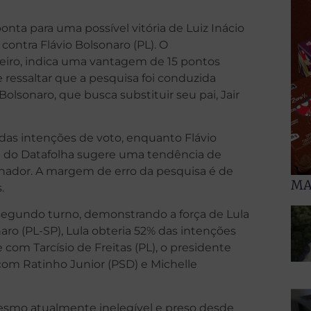
nta para uma possível vitória de Luiz Inácio
contra Flávio Bolsonaro (PL). O
aneiro, indica uma vantagem de 15 pontos
 ressaltar que a pesquisa foi conduzida
Bolsonaro, que busca substituir seu pai, Jair
 das intenções de voto, enquanto Flávio
ica do Datafolha sugere uma tendência de
nador. A margem de erro da pesquisa é de
MA
.
egundo turno, demonstrando a força de Lula
ro (PL-SP), Lula obteria 52% das intenções
om Tarcísio de Freitas (PL), o presidente
com Ratinho Junior (PSD) e Michelle
esmo atualmente inelegível e preso desde