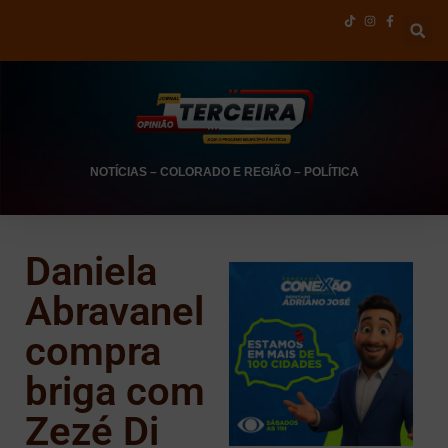
NOTÍCIAS
–
COLORADO E REGIÃO
–
POLÍTICA
Daniela
Abravanel
compra
briga com
Zezé Di