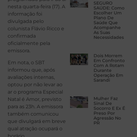
SEGURO
nesta quarta-feira (17). A
SAÚDE: Como
Escolher Um
informação foi
Plano De
divulgada pelo
Saúde Que
Acompanhe
colunista Flávio Ricco e
As Suas
confirmada
Necessidades
oficialmente pela
emissora.
Dois Morrem
Em Confronto
Em nota, o SBT
Com A Rotam
informou que, após
Durante
Operação Em
avaliações internas,
Sarandi
optou por não levar ao
ar o programa Especial
Mulher Faz
Natal é Amor, previsto
Sinal De
para as 23h. A emissora
Socorro E Ex É
Preso Por
também comunicou
Agressão No
que divulgará em breve
PR
qual atração ocupará o
horário.