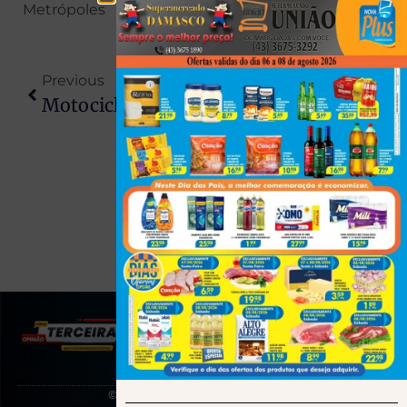
Metrópoles
Previous
Next
Motociclistas Do ‘grau’ São Alvo De Operação No PR Após Publicarem Vídeos Nas Redes Sociais
Menino De 2 Anos Morre Após Ser Atingido Por Fogos De Artifício
(43) 991545950
© 2025 Todos os direitos reservados