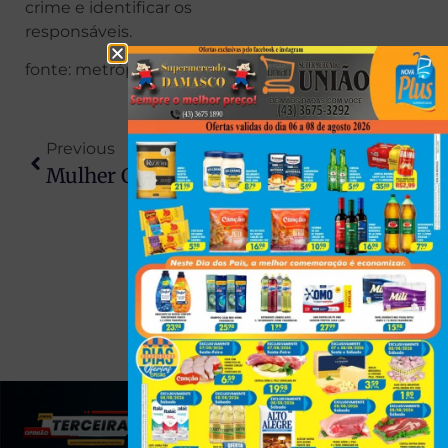
crime e identificar os
responsáveis.
fonte: metrópoles
Previous
Next
Mulher Cai Em Fossa De Quatro Metros Ao Tentar Colher Limões Em Marialva
Homem Oferece Dinheiro Em Troca De Fotos Íntimas De Criança De 10 Anos
(43) 991545950