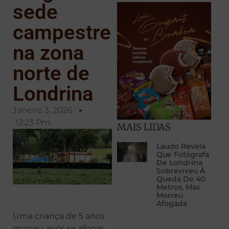
sede
campestre
na zona
norte de
Londrina
Janeiro 3, 2026
12:23 Pm
MAIS LIDAS
Laudo Revela
Que Fotógrafa
De Londrina
Sobreviveu À
Queda De 40
Metros, Mas
Morreu
Afogada
Uma criança de 5 anos
morreu após se afogar