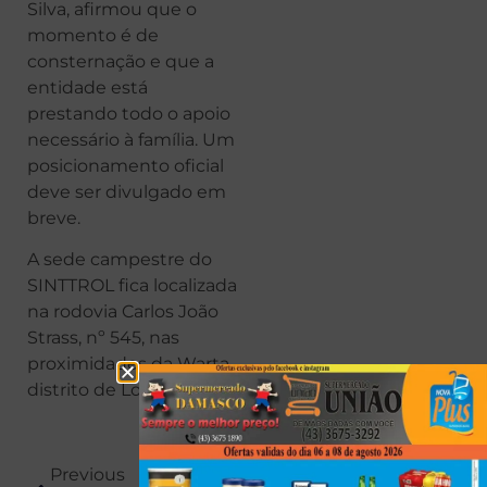
Silva, afirmou que o
momento é de
consternação e que a
entidade está
prestando todo o apoio
necessário à família. Um
posicionamento oficial
deve ser divulgado em
breve.
A sede campestre do
SINTTROL fica localizada
na rodovia Carlos João
Strass, nº 545, nas
proximidades da Warta,
distrito de Londrina.
Previous
Next