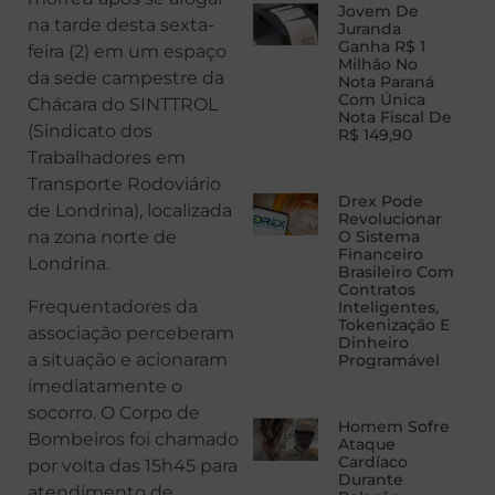
Jovem De
na tarde desta sexta-
Juranda
Ganha R$ 1
feira (2) em um espaço
Milhão No
da sede campestre da
Nota Paraná
Com Única
Chácara do SINTTROL
Nota Fiscal De
(Sindicato dos
R$ 149,90
Trabalhadores em
Transporte Rodoviário
Drex Pode
de Londrina), localizada
Revolucionar
na zona norte de
O Sistema
Financeiro
Londrina.
Brasileiro Com
Contratos
Frequentadores da
Inteligentes,
Tokenização E
associação perceberam
Dinheiro
a situação e acionaram
Programável
imediatamente o
socorro. O Corpo de
Homem Sofre
Bombeiros foi chamado
Ataque
Cardíaco
por volta das 15h45 para
Durante
atendimento de