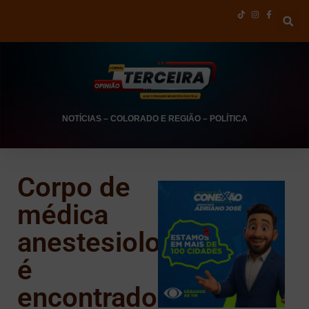
NOTÍCIAS
–
COLORADO E REGIÃO
–
POLÍTICA
Corpo de
médica
anestesiologista
é
encontrado