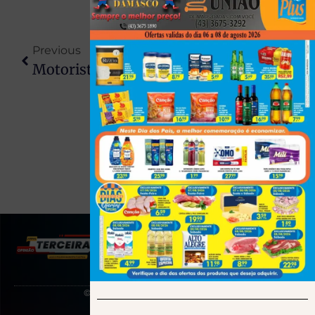
Previous
Next
Motorista Alcoolizado Invade Calçada E Mata Cliente De Lanchonete Em Lobato, No Norte Do PR
Motociclistas Do ‘grau’ São Alvo De Operação No PR Após Publicarem Vídeos Nas Redes Sociais
(43) 991545950
© 2025 Todos os direitos reservados