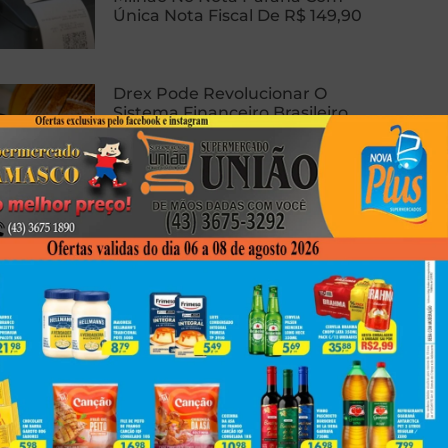
Única Nota Fiscal De R$ 149,90
Drex Pode Revolucionar O
Sistema Financeiro Brasileiro
Com Contratos Inteligentes,
Tokenização E Dinheiro
Programável
Homem Sofre Ataque Cardíaco
Durante Relação Sexual, Morre E
Caso Gera Batalha Judicial Por
Doação De Órgãos