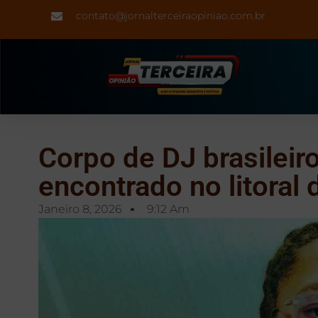
contato@jornalterceiraopiniao.com.br
Corpo de DJ brasileir
encontrado no litoral 
Janeiro 8, 2026
9:12 Am