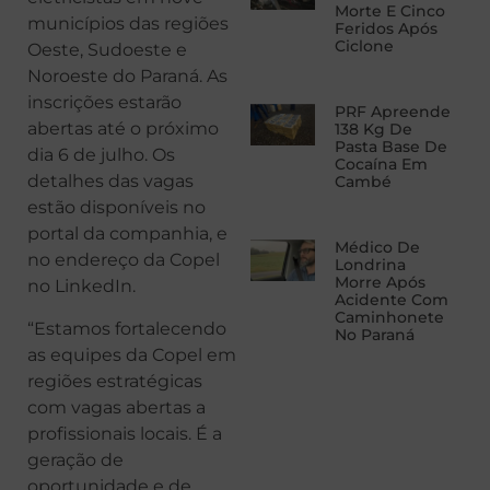
Morte E Cinco
municípios das regiões
Feridos Após
Ciclone
Oeste, Sudoeste e
Noroeste do Paraná. As
inscrições estarão
PRF Apreende
abertas até o próximo
138 Kg De
Pasta Base De
dia 6 de julho. Os
Cocaína Em
detalhes das vagas
Cambé
estão disponíveis no
portal da companhia, e
Médico De
no endereço da Copel
Londrina
Morre Após
no LinkedIn.
Acidente Com
Caminhonete
“Estamos fortalecendo
No Paraná
as equipes da Copel em
regiões estratégicas
com vagas abertas a
profissionais locais. É a
geração de
oportunidade e de