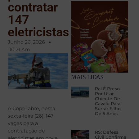
contratar
147
eletricistas
Junho 26, 2026
10:21 Am
MAIS LIDAS
Pai É Preso
Por Usar
Chicote De
Cavalo Para
A Copel abre, nesta
Surrar Filho
De 5 Anos
sexta-feira (26), 147
vagas para a
contratação de
RS: Defesa
Civil Confirma
eletricistas em nove