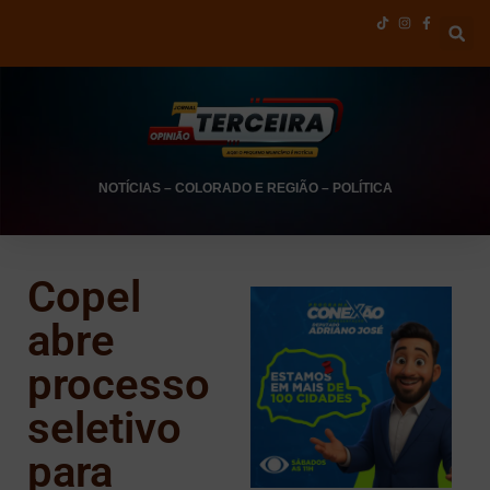
NOTÍCIAS
–
COLORADO E REGIÃO
–
POLÍTICA
Copel
abre
processo
seletivo
para