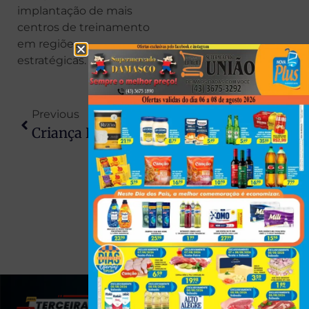
implantação de mais
centros de treinamento
em regiões
estratégicas.
Previous
Next
Criança Dá Entrada Em Hospital Com Sonolência, Equipe Aciona PM E Pai Acaba Preso No PR
Estudante É Agredida Por Mulher Em Situação De Rua Em Londrina
(43) 991545950