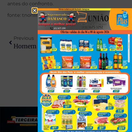
antes do confronto.
fonte: tnonline
Previous
Next
Homem É Preso Após Tentar Atrair Meninas Para Carro Com Falsa “oração” No Paraná
Óleo Diesel Cai Pela 4ª Vez Em Cinco Semanas E Acumula Recuo De 4,5%
(43) 991545950