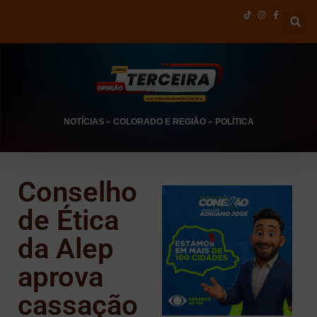
NOTÍCIAS
–
COLORADO E REGIÃO
–
POLÍTICA
Conselho
de Ética
da Alep
aprova
cassação