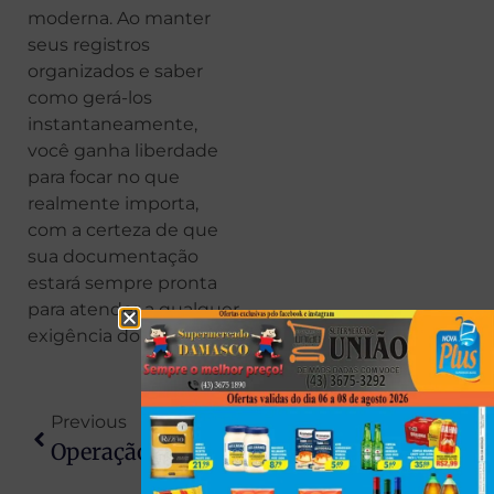
moderna. Ao manter
seus registros
organizados e saber
como gerá-los
instantaneamente,
você ganha liberdade
para focar no que
realmente importa,
com a certeza de que
sua documentação
estará sempre pronta
para atender a qualquer
exigência do dia a dia.
Previous
Next
Operação Integrada Combate Tráfico De Drogas E Prende Três Pessoas Em Colorado
Hackers Tentam Invadir Sistema De Delegacias Da Polícia Civil Em Londrina E Ataque É Bloqueado