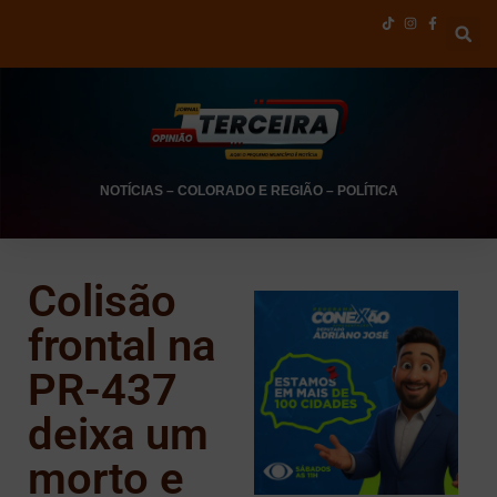
NOTÍCIAS
–
COLORADO E REGIÃO
–
POLÍTICA
Colisão
frontal na
PR-437
deixa um
morto e