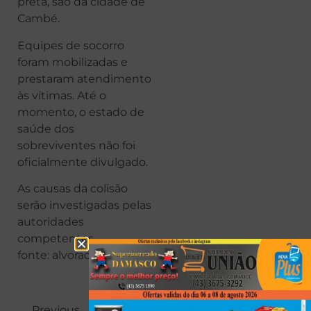
preta, são da cidade de
Cambé.
Equipes de socorro
foram mobilizadas e
prestaram atendimento
às vítimas. Até o
momento, o estado de
saúde dos
sobreviventes não foi
oficialmente divulgado.
As causas da colisão
serão investigadas pelas
autoridades
competentes.
fonte: alvorada News
Previous
Next