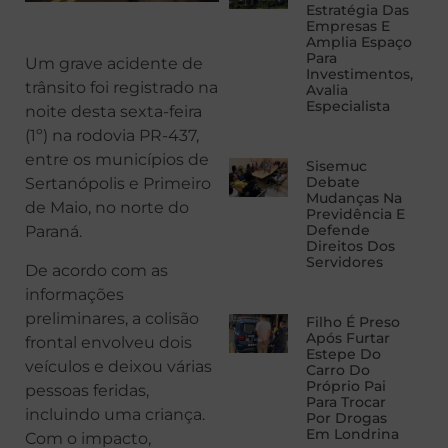
Estratégia Das
Empresas E
Amplia Espaço
Para
Um grave acidente de
Investimentos,
trânsito foi registrado na
Avalia
Especialista
noite desta sexta-feira
(1º) na rodovia PR-437,
entre os municípios de
Sisemuc
Debate
Sertanópolis e Primeiro
Mudanças Na
de Maio, no norte do
Previdência E
Defende
Paraná.
Direitos Dos
Servidores
De acordo com as
informações
preliminares, a colisão
Filho É Preso
Após Furtar
frontal envolveu dois
Estepe Do
veículos e deixou várias
Carro Do
Próprio Pai
pessoas feridas,
Para Trocar
incluindo uma criança.
Por Drogas
Em Londrina
Com o impacto,