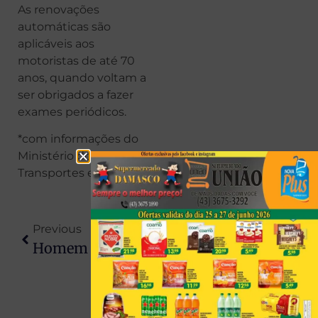
As renovações
automáticas são
aplicáveis aos
motoristas de até 70
anos, quando voltam a
ser obrigados a fazer
exames periódicos.
*com informações do
Ministério dos
Transportes e AEN
Previous
Next
Homem Morre E Outro Fica Ferido Após Roubo De Carro E Confronto Com A PM No Paraná
Seguro-Desemprego Tem Reajuste De 3,9% E Teto Passa A R$ 2.518,65